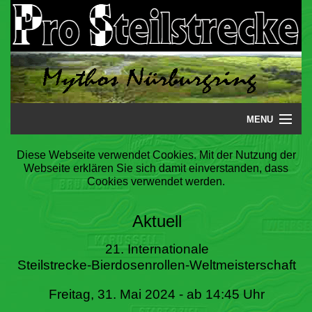
MENU
Startseite
Diese Webseite verwendet Cookies. Mit der Nutzung der
Webseite erklären Sie sich damit einverstanden, dass
Steilstrecke
Cookies verwendet werden.
Mythos
Aktuell
Galerie
21. Internationale
Steilstrecke-Bierdosenrollen-Weltmeisterschaft
Literatur
Freitag, 31. Mai 2024 - ab 14:45 Uhr
Termine