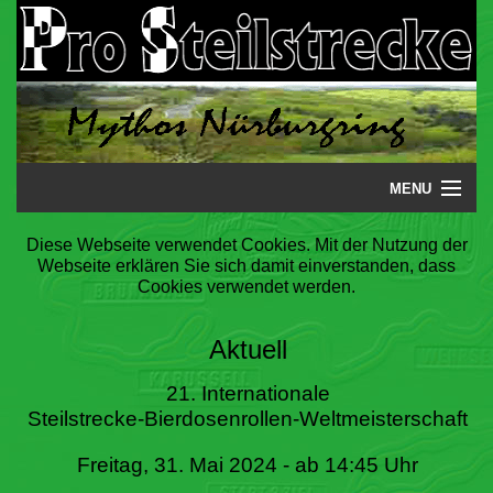
MENU
Startseite
Diese Webseite verwendet Cookies. Mit der Nutzung der
Webseite erklären Sie sich damit einverstanden, dass
Steilstrecke
Cookies verwendet werden.
Mythos
Aktuell
Galerie
21. Internationale
Steilstrecke-Bierdosenrollen-Weltmeisterschaft
Literatur
Freitag, 31. Mai 2024 - ab 14:45 Uhr
Termine