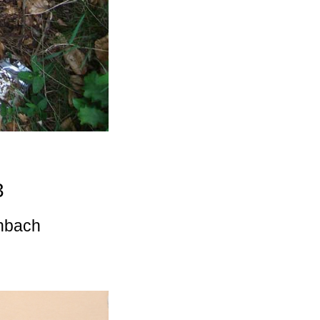
3
enbach