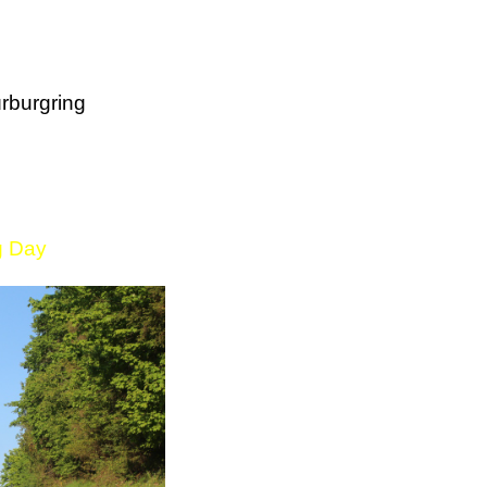
rburgring
g Day