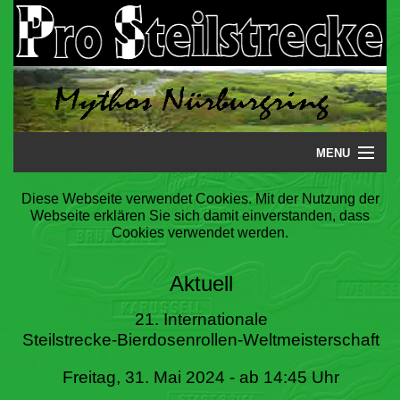
MENU
Startseite
Diese Webseite verwendet Cookies. Mit der Nutzung der
Webseite erklären Sie sich damit einverstanden, dass
Steilstrecke
Cookies verwendet werden.
Mythos
Aktuell
Galerie
21. Internationale
Steilstrecke-Bierdosenrollen-Weltmeisterschaft
Literatur
Freitag, 31. Mai 2024 - ab 14:45 Uhr
Termine