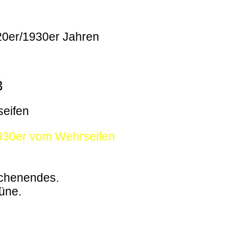
920er/1930er Jahren
3
seifen
1930er vom Wehrseifen
ochenendes.
büne.