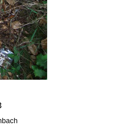
3
enbach