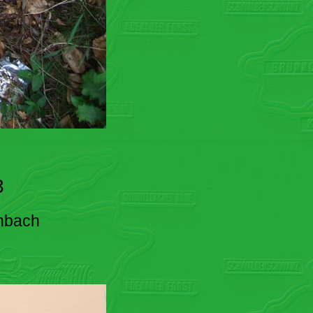
3
enbach