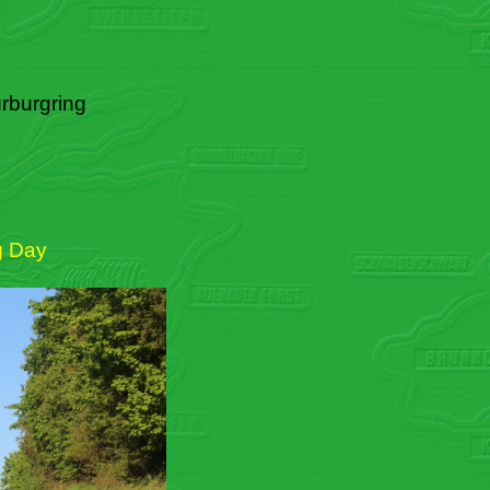
rburgring
g Day