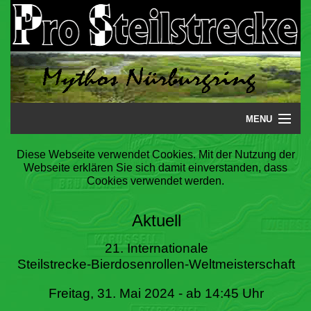
MENU
Startseite
Diese Webseite verwendet Cookies. Mit der Nutzung der
Webseite erklären Sie sich damit einverstanden, dass
Steilstrecke
Cookies verwendet werden.
Mythos
Aktuell
Galerie
21. Internationale
Steilstrecke-Bierdosenrollen-Weltmeisterschaft
Literatur
Freitag, 31. Mai 2024 - ab 14:45 Uhr
Termine