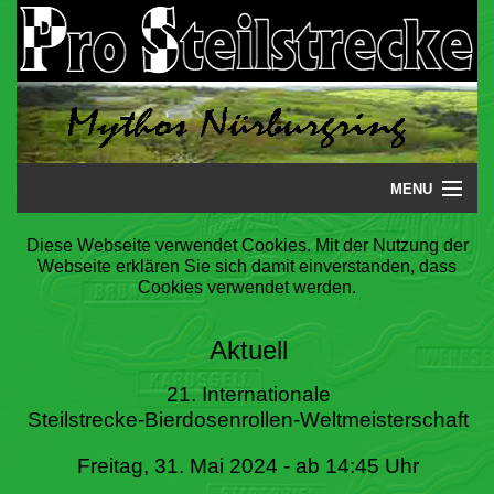
MENU
Startseite
Diese Webseite verwendet Cookies. Mit der Nutzung der
Webseite erklären Sie sich damit einverstanden, dass
Steilstrecke
Cookies verwendet werden.
Mythos
Aktuell
Galerie
21. Internationale
Steilstrecke-Bierdosenrollen-Weltmeisterschaft
Literatur
Freitag, 31. Mai 2024 - ab 14:45 Uhr
Termine