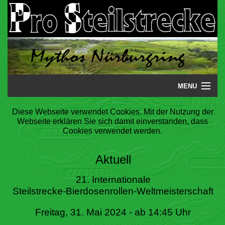
MENU
Startseite
Diese Webseite verwendet Cookies. Mit der Nutzung der
Webseite erklären Sie sich damit einverstanden, dass
Steilstrecke
Cookies verwendet werden.
Mythos
Aktuell
Galerie
21. Internationale
Steilstrecke-Bierdosenrollen-Weltmeisterschaft
Literatur
Freitag, 31. Mai 2024 - ab 14:45 Uhr
Termine