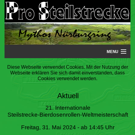
MENU
Startseite
Diese Webseite verwendet Cookies. Mit der Nutzung der
Webseite erklären Sie sich damit einverstanden, dass
Steilstrecke
Cookies verwendet werden.
Mythos
Aktuell
Galerie
21. Internationale
Steilstrecke-Bierdosenrollen-Weltmeisterschaft
Literatur
Freitag, 31. Mai 2024 - ab 14:45 Uhr
Termine