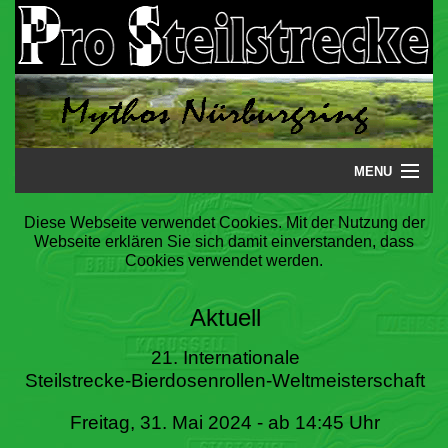
MENU
Startseite
Diese Webseite verwendet Cookies. Mit der Nutzung der
Webseite erklären Sie sich damit einverstanden, dass
Steilstrecke
Cookies verwendet werden.
Mythos
Aktuell
Galerie
21. Internationale
Steilstrecke-Bierdosenrollen-Weltmeisterschaft
Literatur
Freitag, 31. Mai 2024 - ab 14:45 Uhr
Termine