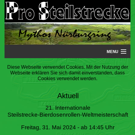
MENU
Startseite
Diese Webseite verwendet Cookies. Mit der Nutzung der
Webseite erklären Sie sich damit einverstanden, dass
Steilstrecke
Cookies verwendet werden.
Mythos
Aktuell
Galerie
21. Internationale
Steilstrecke-Bierdosenrollen-Weltmeisterschaft
Literatur
Freitag, 31. Mai 2024 - ab 14:45 Uhr
Termine