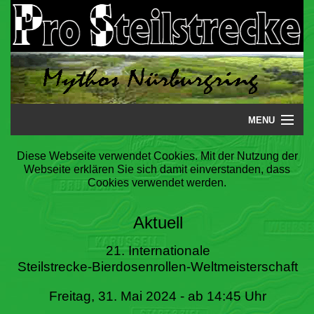
MENU
Startseite
Diese Webseite verwendet Cookies. Mit der Nutzung der
Webseite erklären Sie sich damit einverstanden, dass
Steilstrecke
Cookies verwendet werden.
Mythos
Aktuell
Galerie
21. Internationale
Steilstrecke-Bierdosenrollen-Weltmeisterschaft
Literatur
Freitag, 31. Mai 2024 - ab 14:45 Uhr
Termine