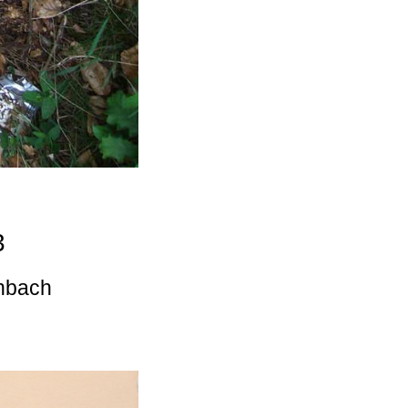
3
enbach