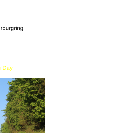
rburgring
g Day