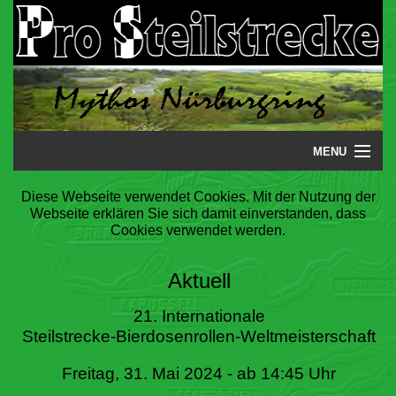
MENU
Startseite
Diese Webseite verwendet Cookies. Mit der Nutzung der
Webseite erklären Sie sich damit einverstanden, dass
Steilstrecke
Cookies verwendet werden.
Mythos
Aktuell
Galerie
21. Internationale
Steilstrecke-Bierdosenrollen-Weltmeisterschaft
Literatur
Freitag, 31. Mai 2024 - ab 14:45 Uhr
Termine