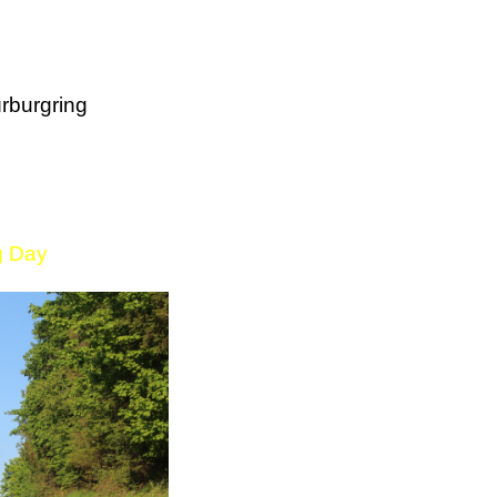
rburgring
g Day