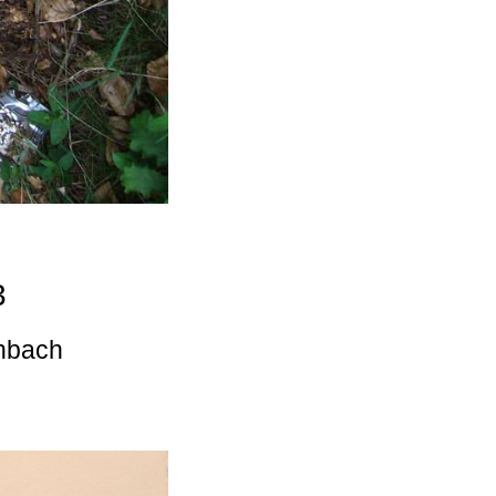
3
enbach