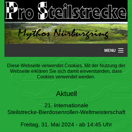
MENU
Startseite
Diese Webseite verwendet Cookies. Mit der Nutzung der
Webseite erklären Sie sich damit einverstanden, dass
Steilstrecke
Cookies verwendet werden.
Mythos
Aktuell
Galerie
21. Internationale
Steilstrecke-Bierdosenrollen-Weltmeisterschaft
Literatur
Freitag, 31. Mai 2024 - ab 14:45 Uhr
Termine