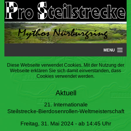
MENU
Startseite
Diese Webseite verwendet Cookies. Mit der Nutzung der
Webseite erklären Sie sich damit einverstanden, dass
Steilstrecke
Cookies verwendet werden.
Mythos
Aktuell
Galerie
21. Internationale
Steilstrecke-Bierdosenrollen-Weltmeisterschaft
Literatur
Freitag, 31. Mai 2024 - ab 14:45 Uhr
Termine