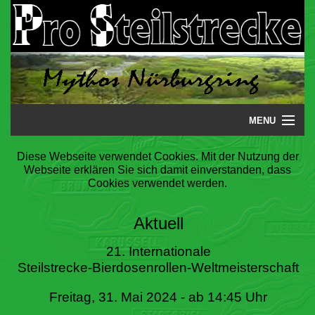
MENU
Startseite
Diese Webseite verwendet Cookies. Mit der Nutzung der
Webseite erklären Sie sich damit einverstanden, dass
Steilstrecke
Cookies verwendet werden.
Mythos
Aktuell
Galerie
21. Internationale
Steilstrecke-Bierdosenrollen-Weltmeisterschaft
Literatur
Freitag, 31. Mai 2024 - ab 14:45 Uhr
Termine