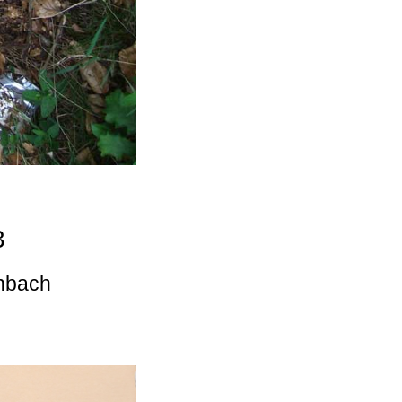
3
enbach