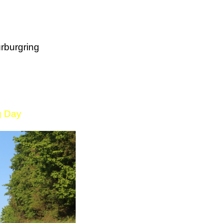
rburgring
g Day