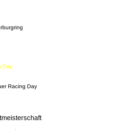
rburgring
g Day
er Racing Day
tmeisterschaft