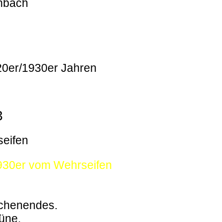
enbach
920er/1930er Jahren
3
seifen
1930er vom Wehrseifen
ochenendes.
büne.