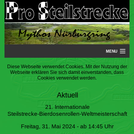
MENU
Startseite
Diese Webseite verwendet Cookies. Mit der Nutzung der
Webseite erklären Sie sich damit einverstanden, dass
Steilstrecke
Cookies verwendet werden.
Mythos
Aktuell
Galerie
21. Internationale
Steilstrecke-Bierdosenrollen-Weltmeisterschaft
Literatur
Freitag, 31. Mai 2024 - ab 14:45 Uhr
Termine