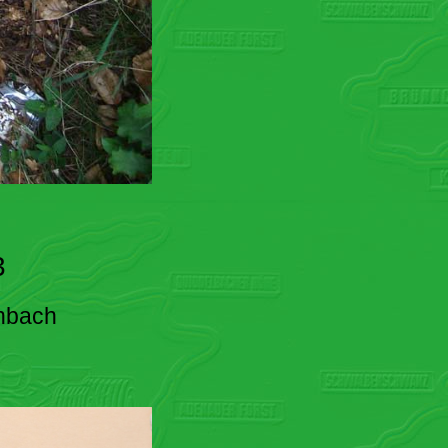
3
enbach