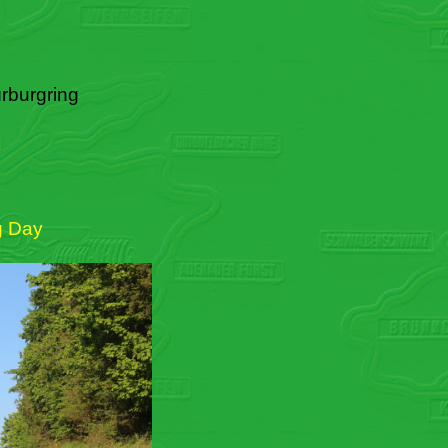
rburgring
g Day