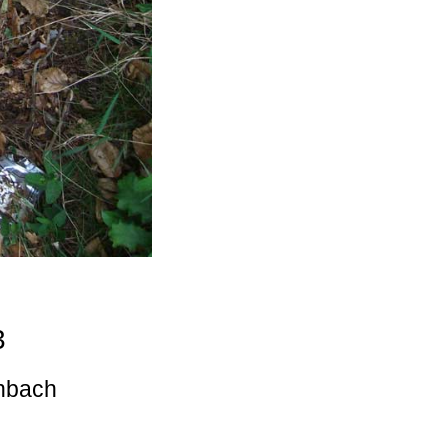
3
enbach