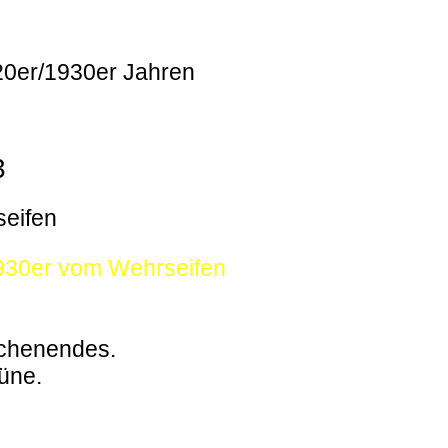
920er/1930er Jahren
3
seifen
1930er vom Wehrseifen
ochenendes.
büne.