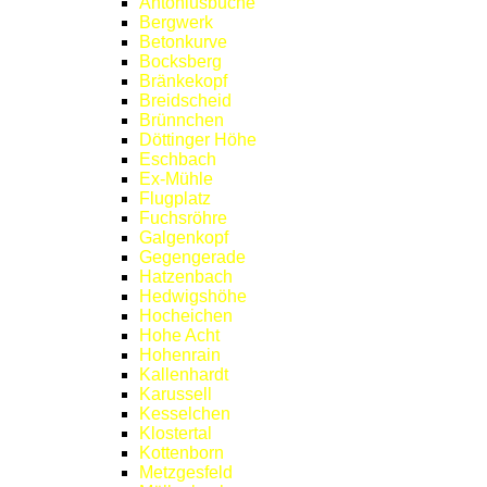
Antoniusbuche
Bergwerk
Betonkurve
Bocksberg
Bränkekopf
Breidscheid
Brünnchen
Döttinger Höhe
Eschbach
Ex-Mühle
Flugplatz
Fuchsröhre
Galgenkopf
Gegengerade
Hatzenbach
Hedwigshöhe
Hocheichen
Hohe Acht
Hohenrain
Kallenhardt
Karussell
Kesselchen
Klostertal
Kottenborn
Metzgesfeld