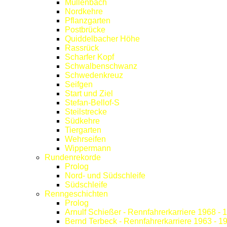
Müllenbach
Nordkehre
Pflanzgarten
Postbrücke
Quiddelbacher Höhe
Rassrück
Scharfer Kopf
Schwalbenschwanz
Schwedenkreuz
Seifgen
Start und Ziel
Stefan-Bellof-S
Steilstrecke
Südkehre
Tiergarten
Wehrseifen
Wippermann
Rundenrekorde
Prolog
Nord- und Südschleife
Südschleife
Renngeschichten
Prolog
Arnulf Schießer - Rennfahrerkarriere 1968 - 
Bernd Terbeck - Rennfahrerkarriere 1963 - 1