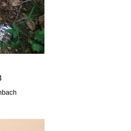
3
enbach