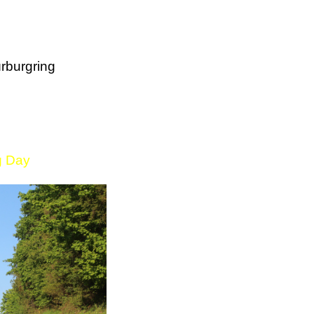
rburgring
g Day