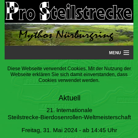
MENU
Startseite
Diese Webseite verwendet Cookies. Mit der Nutzung der
Webseite erklären Sie sich damit einverstanden, dass
Steilstrecke
Cookies verwendet werden.
Mythos
Aktuell
Galerie
21. Internationale
Steilstrecke-Bierdosenrollen-Weltmeisterschaft
Literatur
Freitag, 31. Mai 2024 - ab 14:45 Uhr
Termine