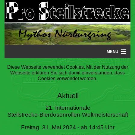
MENU
Startseite
Diese Webseite verwendet Cookies. Mit der Nutzung der
Webseite erklären Sie sich damit einverstanden, dass
Steilstrecke
Cookies verwendet werden.
Mythos
Aktuell
Galerie
21. Internationale
Steilstrecke-Bierdosenrollen-Weltmeisterschaft
Literatur
Freitag, 31. Mai 2024 - ab 14:45 Uhr
Termine