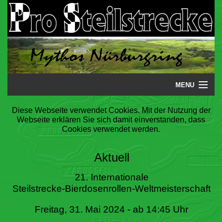
MENU
Startseite
Diese Webseite verwendet Cookies. Mit der Nutzung der
Webseite erklären Sie sich damit einverstanden, dass
Steilstrecke
Cookies verwendet werden.
Mythos
Aktuell
Galerie
21. Internationale
Steilstrecke-Bierdosenrollen-Weltmeisterschaft
Literatur
Freitag, 31. Mai 2024 - ab 14:45 Uhr
Termine