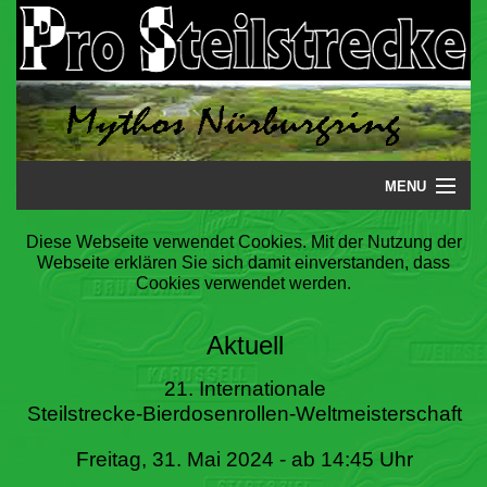
MENU
Startseite
Diese Webseite verwendet Cookies. Mit der Nutzung der
Webseite erklären Sie sich damit einverstanden, dass
Steilstrecke
Cookies verwendet werden.
Mythos
Aktuell
Galerie
21. Internationale
Steilstrecke-Bierdosenrollen-Weltmeisterschaft
Literatur
Freitag, 31. Mai 2024 - ab 14:45 Uhr
Termine