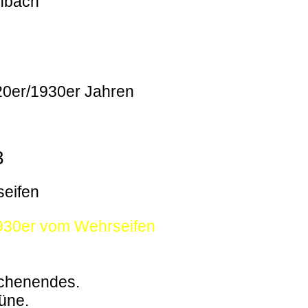
enbach
920er/1930er Jahren
3
seifen
1930er vom Wehrseifen
ochenendes.
büne.