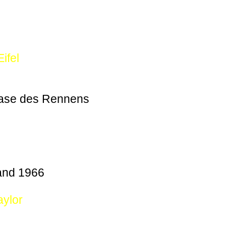
ifel
hase des Rennens
and 1966
aylor