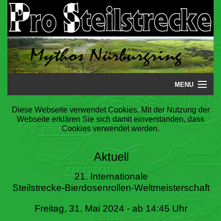
MENU
Startseite
Diese Webseite verwendet Cookies. Mit der Nutzung der
Webseite erklären Sie sich damit einverstanden, dass
Steilstrecke
Cookies verwendet werden.
Mythos
Aktuell
Galerie
21. Internationale
Steilstrecke-Bierdosenrollen-Weltmeisterschaft
Literatur
Freitag, 31. Mai 2024 - ab 14:45 Uhr
Termine