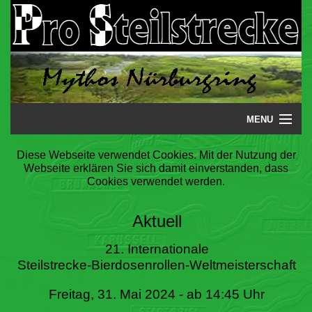
MENU
Startseite
Diese Webseite verwendet Cookies. Mit der Nutzung der
Webseite erklären Sie sich damit einverstanden, dass
Steilstrecke
Cookies verwendet werden.
Mythos
Aktuell
Galerie
21. Internationale
Steilstrecke-Bierdosenrollen-Weltmeisterschaft
Literatur
Freitag, 31. Mai 2024 - ab 14:45 Uhr
Termine