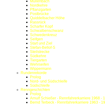
Müllenbach
Nordkehre
Pflanzgarten
Postbrücke
Quiddelbacher Höhe
Rassrück
Scharfer Kopf
Schwalbenschwanz
Schwedenkreuz
Seifgen
Start und Ziel
Stefan-Bellof-S
Steilstrecke
Südkehre
Tiergarten
Wehrseifen
Wippermann
Rundenrekorde
Prolog
Nord- und Südschleife
Südschleife
Renngeschichten
Prolog
Arnulf Schießer - Rennfahrerkarriere 1968 - 
Bernd Terbeck - Rennfahrerkarriere 1963 - 1