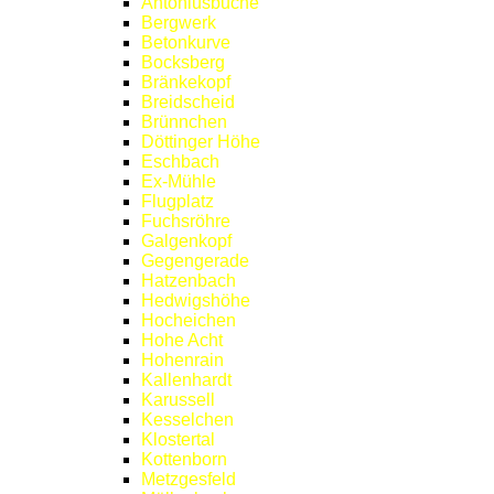
Antoniusbuche
Bergwerk
Betonkurve
Bocksberg
Bränkekopf
Breidscheid
Brünnchen
Döttinger Höhe
Eschbach
Ex-Mühle
Flugplatz
Fuchsröhre
Galgenkopf
Gegengerade
Hatzenbach
Hedwigshöhe
Hocheichen
Hohe Acht
Hohenrain
Kallenhardt
Karussell
Kesselchen
Klostertal
Kottenborn
Metzgesfeld