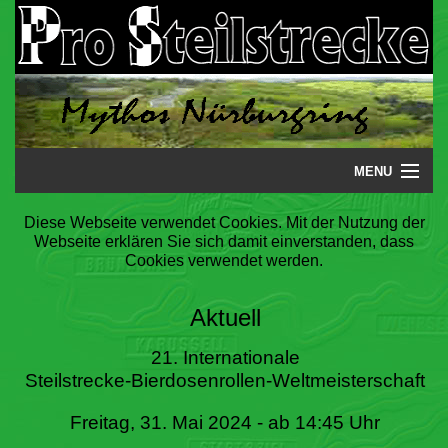
MENU
Startseite
Diese Webseite verwendet Cookies. Mit der Nutzung der
Webseite erklären Sie sich damit einverstanden, dass
Steilstrecke
Cookies verwendet werden.
Mythos
Aktuell
Galerie
21. Internationale
Steilstrecke-Bierdosenrollen-Weltmeisterschaft
Literatur
Freitag, 31. Mai 2024 - ab 14:45 Uhr
Termine