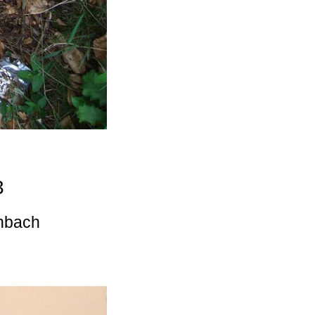
3
enbach