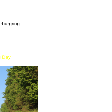
rburgring
g Day