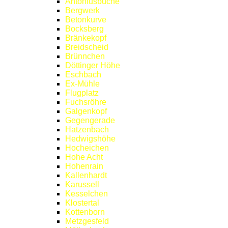
Antoniusbuche
Bergwerk
Betonkurve
Bocksberg
Bränkekopf
Breidscheid
Brünnchen
Döttinger Höhe
Eschbach
Ex-Mühle
Flugplatz
Fuchsröhre
Galgenkopf
Gegengerade
Hatzenbach
Hedwigshöhe
Hocheichen
Hohe Acht
Hohenrain
Kallenhardt
Karussell
Kesselchen
Klostertal
Kottenborn
Metzgesfeld