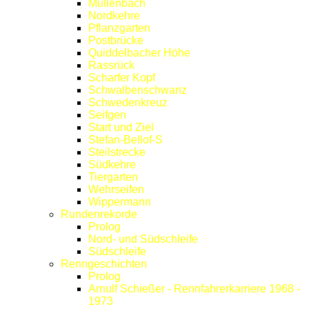
Müllenbach
Nordkehre
Pflanzgarten
Postbrücke
Quiddelbacher Höhe
Rassrück
Scharfer Kopf
Schwalbenschwanz
Schwedenkreuz
Seifgen
Start und Ziel
Stefan-Bellof-S
Steilstrecke
Südkehre
Tiergarten
Wehrseifen
Wippermann
Rundenrekorde
Prolog
Nord- und Südschleife
Südschleife
Renngeschichten
Prolog
Arnulf Schießer - Rennfahrerkarriere 1968 -
1973