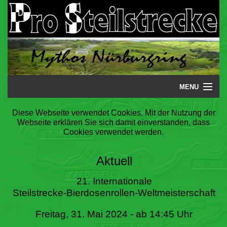
MENU
Startseite
Diese Webseite verwendet Cookies. Mit der Nutzung der
Webseite erklären Sie sich damit einverstanden, dass
Steilstrecke
Cookies verwendet werden.
Mythos
Aktuell
Galerie
21. Internationale
Steilstrecke-Bierdosenrollen-Weltmeisterschaft
Literatur
Freitag, 31. Mai 2024 - ab 14:45 Uhr
Termine