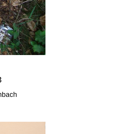
3
enbach