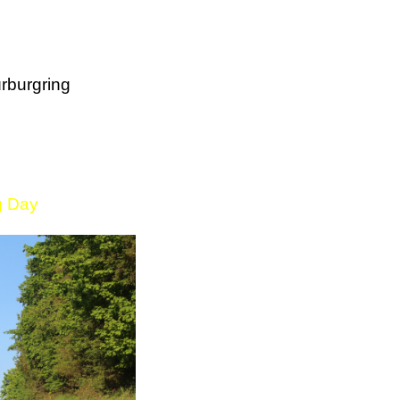
rburgring
g Day