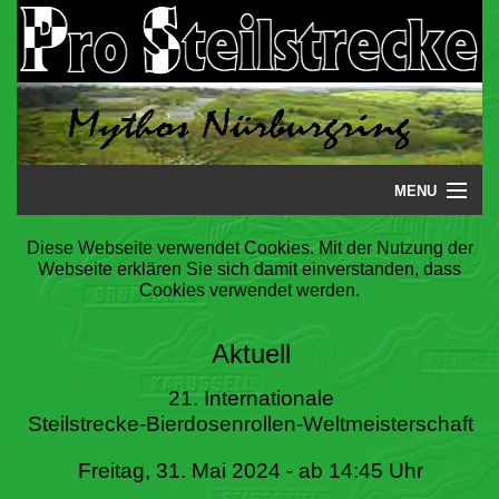
MENU
Startseite
Diese Webseite verwendet Cookies. Mit der Nutzung der
Webseite erklären Sie sich damit einverstanden, dass
Steilstrecke
Cookies verwendet werden.
Mythos
Aktuell
Galerie
21. Internationale
Steilstrecke-Bierdosenrollen-Weltmeisterschaft
Literatur
Freitag, 31. Mai 2024 - ab 14:45 Uhr
Termine