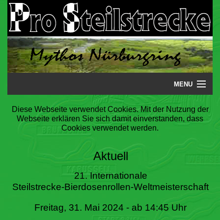
MENU
Startseite
Diese Webseite verwendet Cookies. Mit der Nutzung der
Webseite erklären Sie sich damit einverstanden, dass
Steilstrecke
Cookies verwendet werden.
Mythos
Aktuell
Galerie
21. Internationale
Steilstrecke-Bierdosenrollen-Weltmeisterschaft
Literatur
Freitag, 31. Mai 2024 - ab 14:45 Uhr
Termine