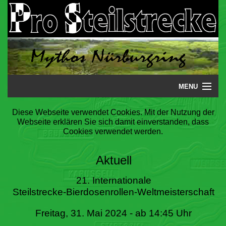
MENU
Startseite
Diese Webseite verwendet Cookies. Mit der Nutzung der
Webseite erklären Sie sich damit einverstanden, dass
Steilstrecke
Cookies verwendet werden.
Mythos
Aktuell
Galerie
21. Internationale
Steilstrecke-Bierdosenrollen-Weltmeisterschaft
Literatur
Freitag, 31. Mai 2024 - ab 14:45 Uhr
Termine