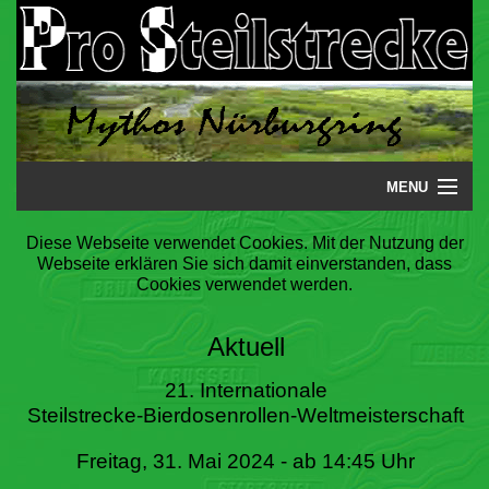
MENU
Startseite
Diese Webseite verwendet Cookies. Mit der Nutzung der
Webseite erklären Sie sich damit einverstanden, dass
Steilstrecke
Cookies verwendet werden.
Mythos
Aktuell
Galerie
21. Internationale
Steilstrecke-Bierdosenrollen-Weltmeisterschaft
Literatur
Freitag, 31. Mai 2024 - ab 14:45 Uhr
Termine