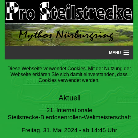
MENU
Startseite
Diese Webseite verwendet Cookies. Mit der Nutzung der
Webseite erklären Sie sich damit einverstanden, dass
Steilstrecke
Cookies verwendet werden.
Mythos
Aktuell
Galerie
21. Internationale
Steilstrecke-Bierdosenrollen-Weltmeisterschaft
Literatur
Freitag, 31. Mai 2024 - ab 14:45 Uhr
Termine