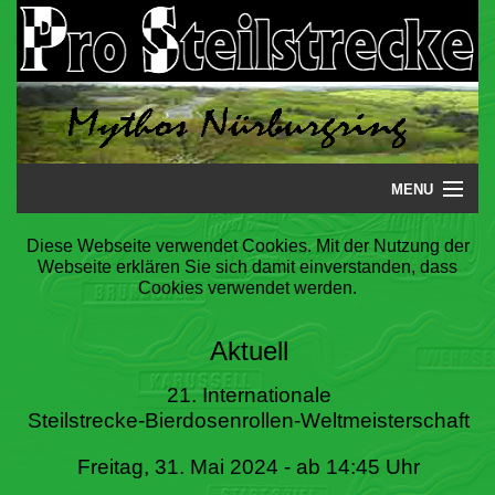
MENU
Startseite
Diese Webseite verwendet Cookies. Mit der Nutzung der
Webseite erklären Sie sich damit einverstanden, dass
Steilstrecke
Cookies verwendet werden.
Mythos
Aktuell
Galerie
21. Internationale
Steilstrecke-Bierdosenrollen-Weltmeisterschaft
Literatur
Freitag, 31. Mai 2024 - ab 14:45 Uhr
Termine