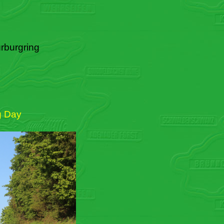
rburgring
g Day