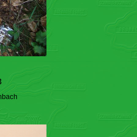
3
enbach