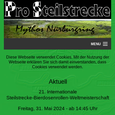
MENU
Startseite
Diese Webseite verwendet Cookies. Mit der Nutzung der
Webseite erklären Sie sich damit einverstanden, dass
Steilstrecke
Cookies verwendet werden.
Mythos
Aktuell
Galerie
21. Internationale
Steilstrecke-Bierdosenrollen-Weltmeisterschaft
Literatur
Freitag, 31. Mai 2024 - ab 14:45 Uhr
Termine