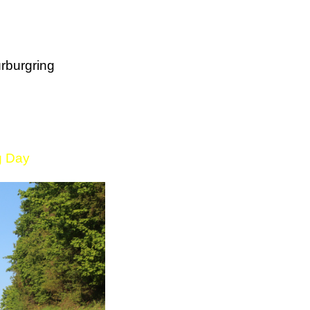
rburgring
g Day