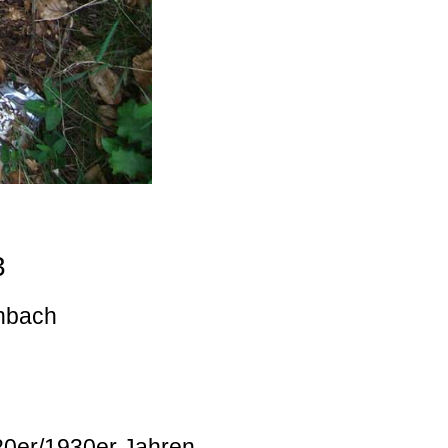
3
enbach
920er/1930er Jahren