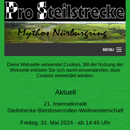
MENU
Startseite
Diese Webseite verwendet Cookies. Mit der Nutzung der
Webseite erklären Sie sich damit einverstanden, dass
Steilstrecke
Cookies verwendet werden.
Mythos
Aktuell
Galerie
21. Internationale
Steilstrecke-Bierdosenrollen-Weltmeisterschaft
Literatur
Freitag, 31. Mai 2024 - ab 14:45 Uhr
Termine