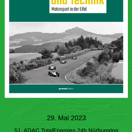
29. Mai 2023
51. ADAC TotalEnergies 24h Nürburgring