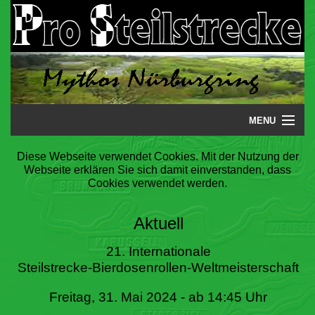
MENU
Startseite
Diese Webseite verwendet Cookies. Mit der Nutzung der
Webseite erklären Sie sich damit einverstanden, dass
Steilstrecke
Cookies verwendet werden.
Mythos
Aktuell
Galerie
21. Internationale
Steilstrecke-Bierdosenrollen-Weltmeisterschaft
Literatur
Freitag, 31. Mai 2024 - ab 14:45 Uhr
Termine